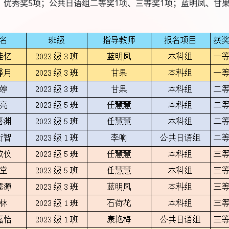
、优秀奖5项；公共日语组二等奖1项、三等奖1项；蓝明凤、甘