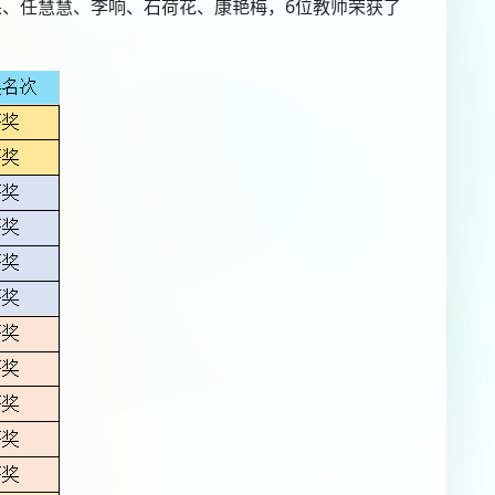
果、任慧慧、李响、石荷花、康艳梅，6位教师荣获了